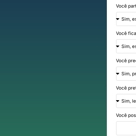
Você par
Você fic
Você pre
Você pre
Você poss