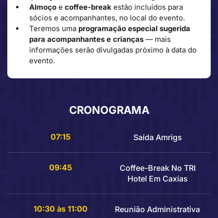
Almoço
e
coffee-break
estão incluídos para
sócios e acompanhantes, no local do evento.
Teremos uma
programação especial sugerida
para acompanhantes e crianças
— mais
informações serão divulgadas próximo à data do
evento.
CRONOGRAMA
07:15
Saída Amrigs
09:45
Coffee-Break No TRI
Hotel Em Caxias
10:30 às 11:00
Reunião Administrativa