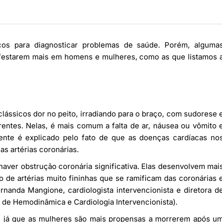
icos para diagnosticar problemas de saúde. Porém, alguma
festarem mais em homens e mulheres, como as que listamos 
ássicos dor no peito, irradiando para o braço, com sudorese 
erentes. Nelas, é mais comum a falta de ar, náusea ou vômito 
ente é explicado pelo fato de que as doenças cardíacas no
s artérias coronárias.
haver obstrução coronária significativa. Elas desenvolvem mai
 de artérias muito fininhas que se ramificam das coronárias 
rnanda Mangione, cardiologista intervencionista e diretora d
 de Hemodinâmica e Cardiologia Intervencionista).
s, já que as mulheres são mais propensas a morrerem após u