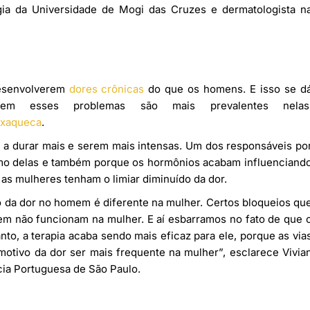
gia da Universidade de Mogi das Cruzes e dermatologista n
desenvolverem
dores crônicas
do que os homens. E isso se d
em esses problemas são mais prevalentes nelas
xaqueca
.
 a durar mais e serem mais intensas. Um dos responsáveis po
smo delas e também porque os hormônios acabam influenciand
 as mulheres tenham o limiar diminuído da dor.
o da dor no homem é diferente na mulher. Certos bloqueios qu
mem não funcionam na mulher. E aí esbarramos no fato de que 
nto, a terapia acaba sendo mais eficaz para ele, porque as via
motivo da dor ser mais frequente na mulher”, esclarece Vivia
cia Portuguesa de São Paulo.