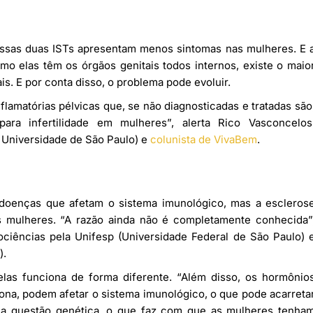
essas duas ISTs apresentam menos sintomas nas mulheres. E 
mo elas têm os órgãos genitais todos internos, existe o maio
s. E por conta disso, o problema pode evoluir.
lamatórias pélvicas que, se não diagnosticadas e tratadas são
para infertilidade em mulheres”, alerta Rico Vasconcelos
 Universidade de São Paulo) e
colunista de VivaBem
.
oenças que afetam o sistema imunológico, mas a escleros
as mulheres. “A razão ainda não é completamente conhecida”
ociências pela Unifesp (Universidade Federal de São Paulo) 
).
las funciona de forma diferente. “Além disso, os hormônio
ona, podem afetar o sistema imunológico, o que pode acarreta
ma questão genética, o que faz com que as mulheres tenha