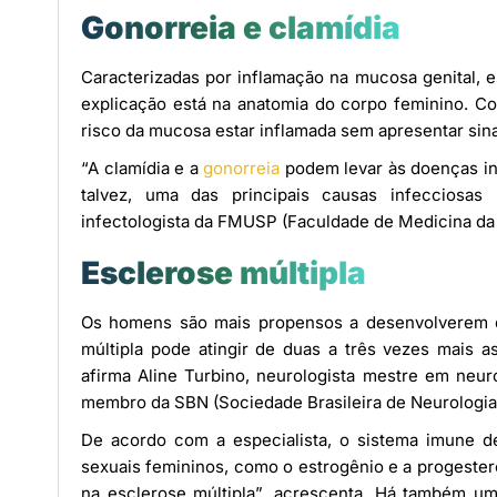
Gonorreia e clamídia
Caracterizadas por inflamação na mucosa genital, 
explicação está na anatomia do corpo feminino. Co
risco da mucosa estar inflamada sem apresentar sinai
“A clamídia e a
gonorreia
podem levar às doenças inf
talvez, uma das principais causas infecciosas 
infectologista da FMUSP (Faculdade de Medicina da
Esclerose múltipla
Os homens são mais propensos a desenvolverem d
múltipla pode atingir de duas a três vezes mais 
afirma Aline Turbino, neurologista mestre em neur
membro da SBN (Sociedade Brasileira de Neurologia
De acordo com a especialista, o sistema imune de
sexuais femininos, como o estrogênio e a progester
na esclerose múltipla”, acrescenta. Há também u