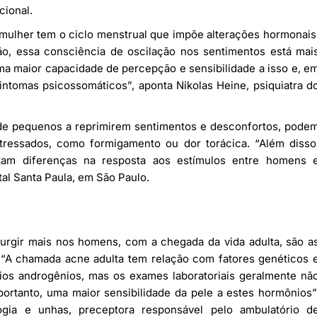
cional.
A mulher tem o ciclo menstrual que impõe alterações hormonais
o, essa consciência de oscilação nos sentimentos está mai
uma maior capacidade de percepção e sensibilidade a isso e, e
ntomas psicossomáticos”, aponta Nikolas Heine, psiquiatra d
de pequenos a reprimirem sentimentos e desconfortos, pode
tressados, como formigamento ou dor torácica. “Além disso
tam diferenças na resposta aos estímulos entre homens 
tal Santa Paula, em São Paulo.
rgir mais nos homens, com a chegada da vida adulta, são a
“A chamada acne adulta tem relação com fatores genéticos 
os androgênios, mas os exames laboratoriais geralmente nã
 portanto, uma maior sensibilidade da pele a estes hormônios”
ologia e unhas, preceptora responsável pelo ambulatório d