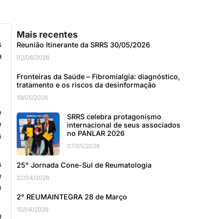
Mais recentes
s
Reunião Itinerante da SRRS 30/05/2026
a
02/06/2026
Fronteiras da Saúde – Fibromialgia: diagnóstico,
tratamento e os riscos da desinformação
19/05/2026
e
SRRS celebra protagonismo
e
internacional de seus associados
no PANLAR 2026
s
07/05/2026
s
25° Jornada Cone-Sul de Reumatologia
e
22/04/2026
e
2° REUMAINTEGRA 28 de Março
15/04/2026
m