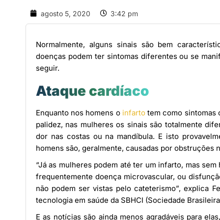
agosto 5, 2020
3:42 pm
Normalmente, alguns sinais são bem característ
doenças podem ter sintomas diferentes ou se mani
seguir.
Ataque cardíaco
Enquanto nos homens o
infarto
tem como sintomas cl
palidez, nas mulheres os sinais são totalmente dif
dor nas costas ou na mandíbula. E isto provavelm
homens são, geralmente, causadas por obstruções na
“Já as mulheres podem até ter um infarto, mas sem 
frequentemente doença microvascular, ou disfunção
não podem ser vistas pelo cateterismo”, explica Fe
tecnologia em saúde da SBHCI (Sociedade Brasileira
E as notícias são ainda menos agradáveis para ela