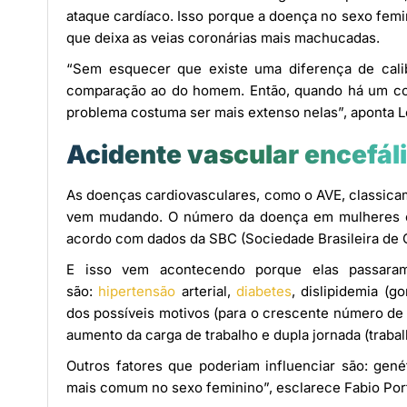
ataque cardíaco. Isso porque a doença no sexo fem
que deixa as veias coronárias mais machucadas.
“Sem esquecer que existe uma diferença de cali
comparação ao do homem. Então, quando há um com
problema costuma ser mais extenso nelas”, aponta L
Acidente vascular encefál
As doenças cardiovasculares, como o AVE, classic
vem mudando. O número da doença em mulheres cr
acordo com dados da SBC (Sociedade Brasileira de C
E isso vem acontecendo porque elas passara
são:
hipertensão
arterial,
diabetes
, dislipidemia (g
dos possíveis motivos (para o crescente número de
aumento da carga de trabalho e dupla jornada (traba
Outros fatores que poderiam influenciar são: gen
mais comum no sexo feminino”, esclarece Fabio Porto