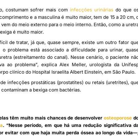
po, costumam sofrer mais com
infecções urinárias
do que o
comprimento e a masculina é muito maior, tem de 15 a 20 cm, 
vem do meio externo para o meio interno. Então, como a uretr
bexiga é muito maior.
il de tratar, já que, quase sempre, existe um outro fator qu
 o problema está associado a dificuldade para urinar, quas
etra (estreitamento do canal). Nesse cenário, o paciente nã
a ao problema”, explica Alex Meller, urologista da Unifes
o clínico do Hospital Israelita Albert Einstein, em São Paulo.
infecções prostáticas (prostatites) ou retais (uretrites), qu
, contaminam a bexiga com bactérias.
 elas têm muito mais chances de desenvolver
osteoporose
d
a
. “Nesse período, em que há uma redução significativa d
r evitar com que haja muita perda óssea ao longo da vida—