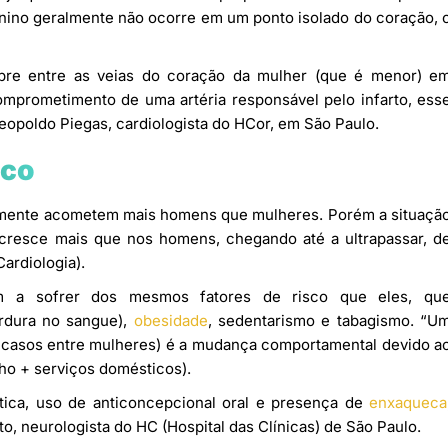
inino geralmente não ocorre em um ponto isolado do coração, 
bre entre as veias do coração da mulher (que é menor) e
prometimento de uma artéria responsável pelo infarto, ess
eopoldo Piegas, cardiologista do HCor, em São Paulo.
ico
amente acometem mais homens que mulheres. Porém a situaçã
esce mais que nos homens, chegando até a ultrapassar, d
ardiologia).
m a sofrer dos mesmos fatores de risco que eles, qu
ordura no sangue),
obesidade
, sedentarismo e tabagismo. “U
 casos entre mulheres) é a mudança comportamental devido a
lho + serviços domésticos).
ética, uso de anticoncepcional oral e presença de
enxaqueca
, neurologista do HC (Hospital das Clínicas) de São Paulo.