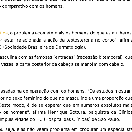
o comparativo com os homens.
tica
, o problema acomete mais os homens do que as mulheres
 estar relacionada a ação da testosterona no corpo”, afirm
D (Sociedade Brasileira de Dermatologia).
masculina com as famosas “entradas” (recessão bitemporal), qu
s vezes, a parte posterior da cabeça se mantém com cabelo.
ressadas na comparação com os homens. “Os estudos mostra
or no sexo feminino do que no masculino a uma proporção qu
Deste modo, é de se esperar que em números absolutos mai
os homens”, afirma Henrique Bottura, psiquiatra da Clínic
 impulsividade do HC (Hospital das Clínicas) de São Paulo.
 ou seja, elas não veem problema em procurar um especialist